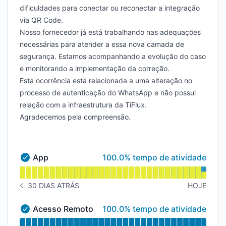
dificuldades para conectar ou reconectar a integração
via QR Code.
Nosso fornecedor já está trabalhando nas adequações
necessárias para atender a essa nova camada de
segurança. Estamos acompanhando a evolução do caso
e monitorando a implementação da correção.
Esta ocorrência está relacionada a uma alteração no
processo de autenticação do WhatsApp e não possui
relação com a infraestrutura da TiFlux.
Agradecemos pela compreensão.
100% - tempo de atividade
App
100.0% tempo de atividade
App - Operacional
undefined undefined App
30 DIAS ATRÁS
HOJE
HISTÓRICO DE AVISOS 30 DIAS ATRÁS
100% - tempo de atividade
Acesso Remoto
100.0% tempo de atividade
Acesso Remoto - Operacional
undefined undefined Acesso Remoto