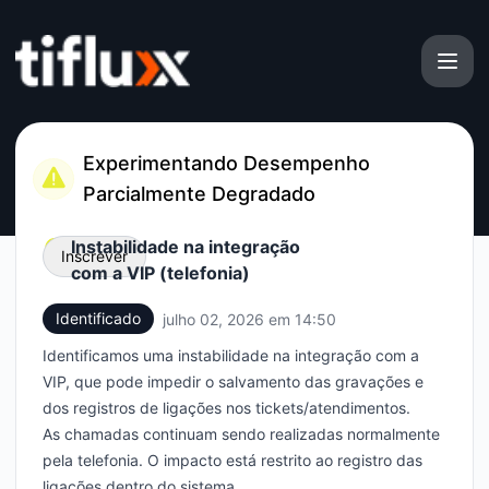
Tiflux - Página de status
Experimentando Desempenho
Parcialmente Degradado
Instabilidade na integração
Inscrever
com a VIP (telefonia)
Identificado
julho 02, 2026 em 14:50
UTC
Email
Identificamos uma instabilidade na integração com a
Webhook
VIP, que pode impedir o salvamento das gravações e
dos registros de ligações nos tickets/atendimentos.
As chamadas continuam sendo realizadas normalmente
pela telefonia. O impacto está restrito ao registro das
ligações dentro do sistema.